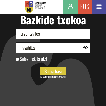
EUS
Bazkide txokoa
Saioa irekita utzi
Ez dut pasahitza gogoratzen