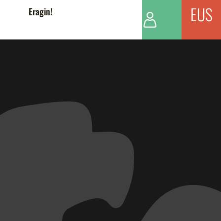
EUS
Eragin!