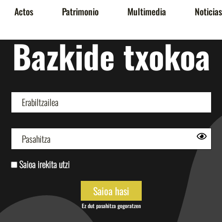
Actos
Patrimonio
Multimedia
Noticias
Bazkide txokoa
Saioa irekita utzi
Ez dut pasahitza gogoratzen