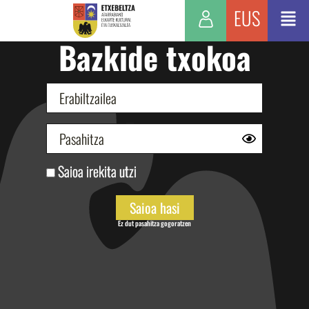
EUS
Bazkide txokoa
Saioa irekita utzi
Ez dut pasahitza gogoratzen