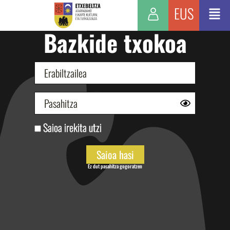
EUS
Bazkide txokoa
Saioa irekita utzi
Ez dut pasahitza gogoratzen