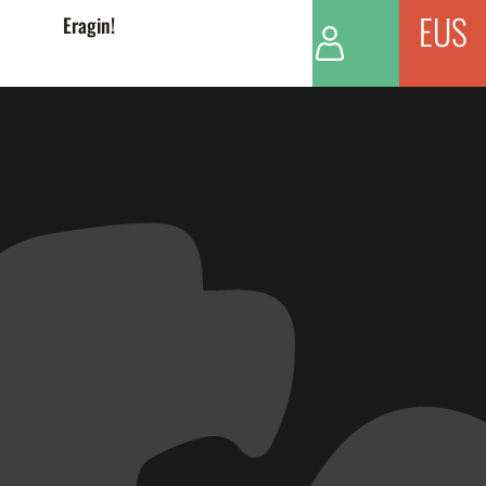
EUS
Eragin!