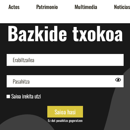
Actos
Patrimonio
Multimedia
Noticias
Bazkide txokoa
Saioa irekita utzi
Ez dut pasahitza gogoratzen