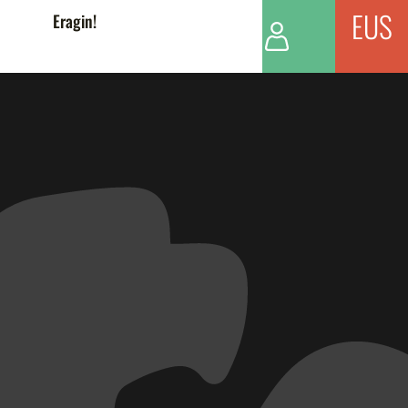
EUS
Eragin!