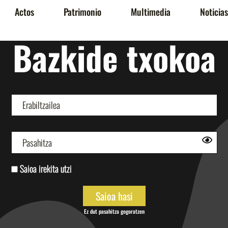
Actos
Patrimonio
Multimedia
Noticias
Bazkide txokoa
Saioa irekita utzi
Ez dut pasahitza gogoratzen