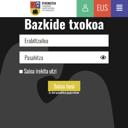
EUS
Bazkide txokoa
Saioa irekita utzi
Ez dut pasahitza gogoratzen