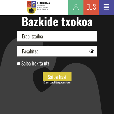
EUS
Bazkide txokoa
Saioa irekita utzi
Ez dut pasahitza gogoratzen