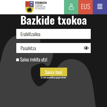
EUS
Bazkide txokoa
Saioa irekita utzi
Ez dut pasahitza gogoratzen