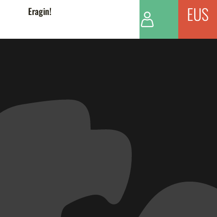
EUS
Eragin!