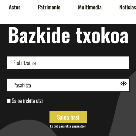
Actos
Patrimonio
Multimedia
Noticias
Bazkide txokoa
Saioa irekita utzi
Ez dut pasahitza gogoratzen