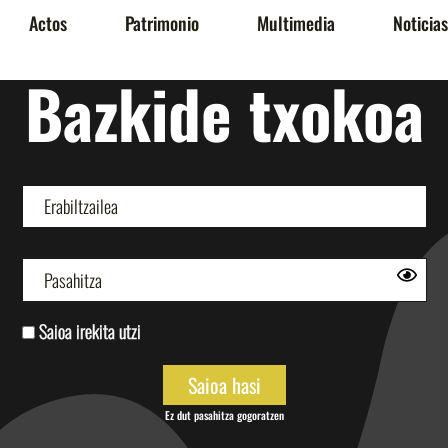
Actos
Patrimonio
Multimedia
Noticias
Bazkide txokoa
Saioa irekita utzi
Ez dut pasahitza gogoratzen