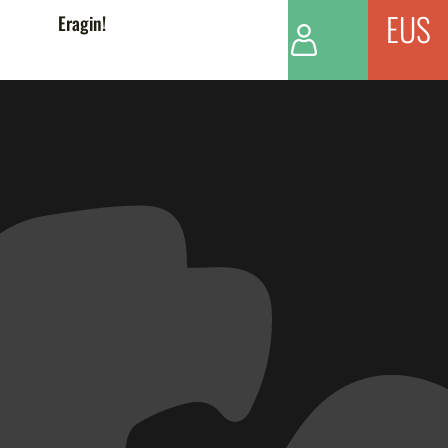
EUS
Eragin!