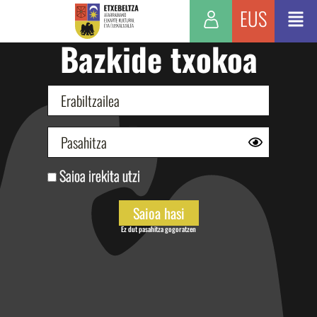
EUS
Bazkide txokoa
Saioa irekita utzi
Ez dut pasahitza gogoratzen