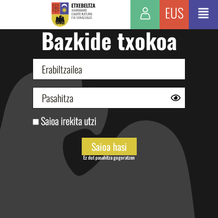
EUS
Bazkide txokoa
Saioa irekita utzi
Ez dut pasahitza gogoratzen