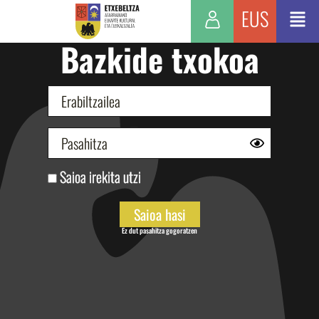
EUS
Bazkide txokoa
Saioa irekita utzi
Ez dut pasahitza gogoratzen