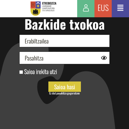
EUS
Bazkide txokoa
Saioa irekita utzi
Ez dut pasahitza gogoratzen