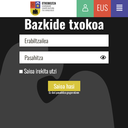
EUS
Bazkide txokoa
Saioa irekita utzi
Ez dut pasahitza gogoratzen