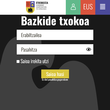
EUS
Bazkide txokoa
Saioa irekita utzi
Ez dut pasahitza gogoratzen