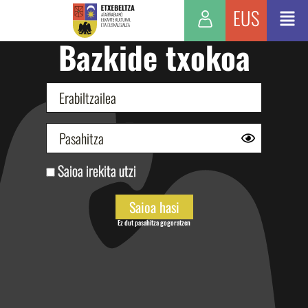
EUS
Bazkide txokoa
Saioa irekita utzi
Ez dut pasahitza gogoratzen