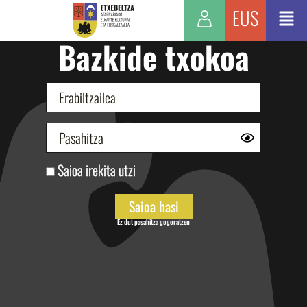
EUS
Bazkide txokoa
Saioa irekita utzi
Ez dut pasahitza gogoratzen