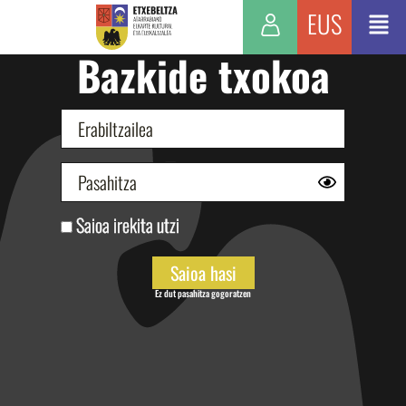
EUS
Bazkide txokoa
Saioa irekita utzi
Ez dut pasahitza gogoratzen