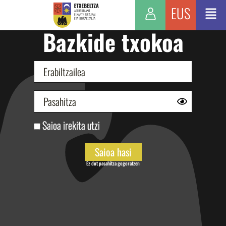
EUS
Bazkide txokoa
Saioa irekita utzi
Ez dut pasahitza gogoratzen