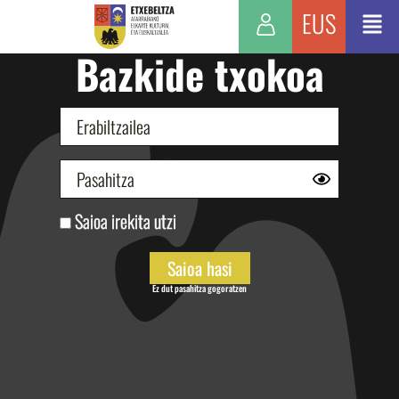
EUS
Bazkide txokoa
Saioa irekita utzi
Ez dut pasahitza gogoratzen