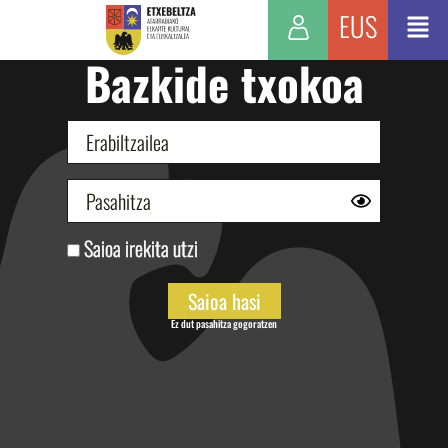
EUS
Bazkide txokoa
Saioa irekita utzi
Ez dut pasahitza gogoratzen