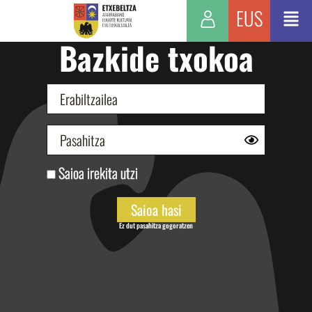
EUS
Bazkide txokoa
Saioa irekita utzi
Ez dut pasahitza gogoratzen