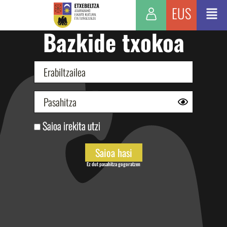
EUS
Bazkide txokoa
Saioa irekita utzi
Ez dut pasahitza gogoratzen