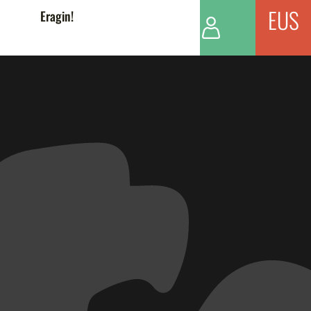
EUS
Eragin!