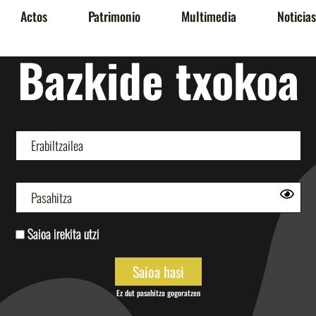
Actos
Patrimonio
Multimedia
Noticias
Bazkide txokoa
Saioa irekita utzi
Ez dut pasahitza gogoratzen