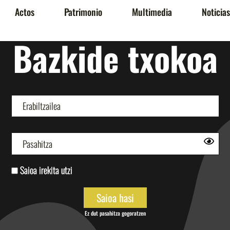
Actos
Patrimonio
Multimedia
Noticias
Bazkide txokoa
Saioa irekita utzi
Ez dut pasahitza gogoratzen