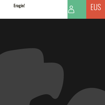
EUS
Eragin!