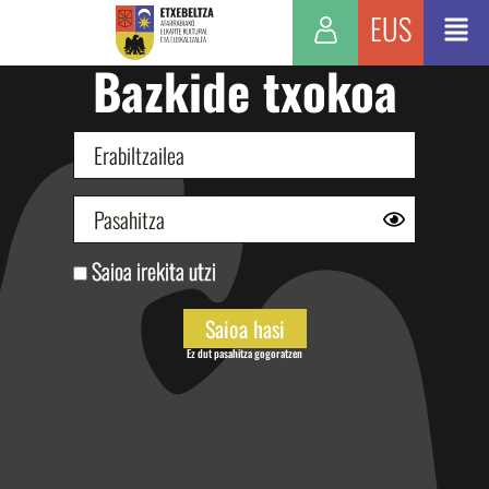
EUS
Bazkide txokoa
Saioa irekita utzi
Ez dut pasahitza gogoratzen