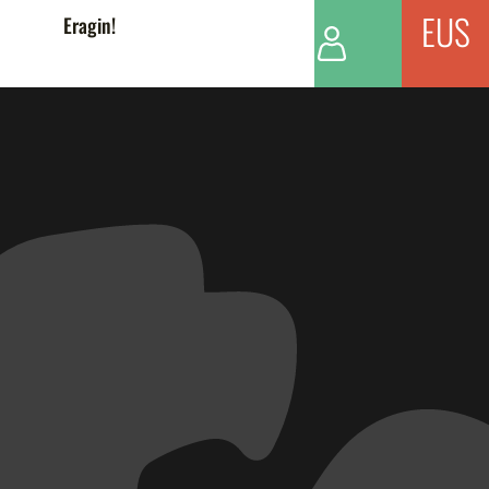
EUS
Eragin!