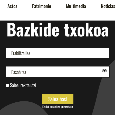
Actos
Patrimonio
Multimedia
Noticias
Bazkide txokoa
Saioa irekita utzi
Ez dut pasahitza gogoratzen