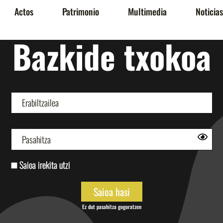
Actos
Patrimonio
Multimedia
Noticias
Bazkide txokoa
Saioa irekita utzi
Ez dut pasahitza gogoratzen