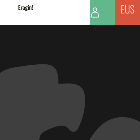
EUS
Eragin!