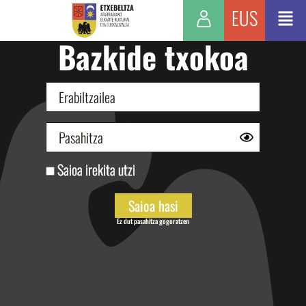
EUS
Bazkide txokoa
Saioa irekita utzi
Ez dut pasahitza gogoratzen