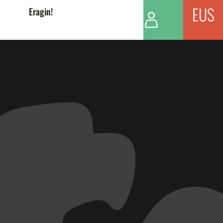
EUS
Eragin!