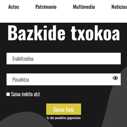
Actos
Patrimonio
Multimedia
Noticias
Bazkide txokoa
Saioa irekita utzi
Ez dut pasahitza gogoratzen