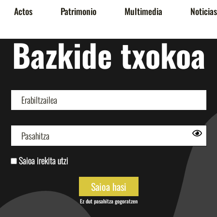
Actos
Patrimonio
Multimedia
Noticias
Bazkide txokoa
Saioa irekita utzi
Ez dut pasahitza gogoratzen