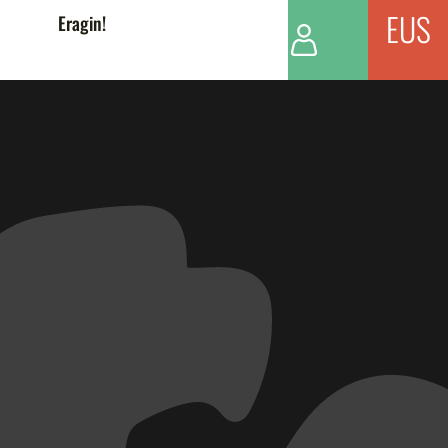
EUS
Eragin!