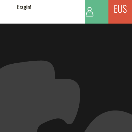
EUS
Eragin!