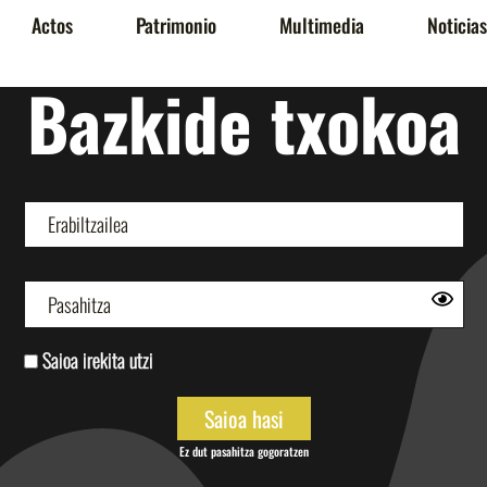
Actos
Patrimonio
Multimedia
Noticias
Bazkide txokoa
Saioa irekita utzi
Ez dut pasahitza gogoratzen