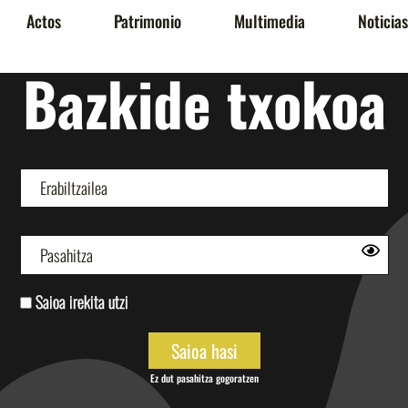
Actos
Patrimonio
Multimedia
Noticias
Bazkide txokoa
Saioa irekita utzi
Ez dut pasahitza gogoratzen