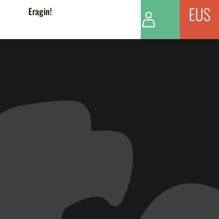
EUS
Eragin!