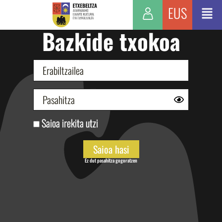
EUS
Bazkide txokoa
Saioa irekita utzi
Ez dut pasahitza gogoratzen