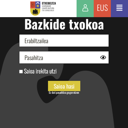
EUS
Bazkide txokoa
Saioa irekita utzi
Ez dut pasahitza gogoratzen