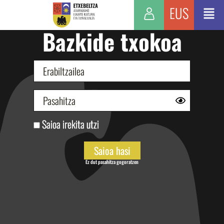
EUS
Bazkide txokoa
Saioa irekita utzi
Ez dut pasahitza gogoratzen