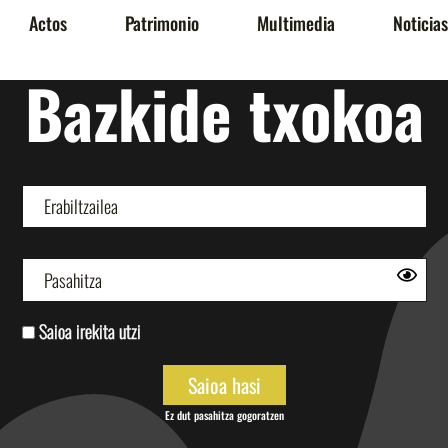
Actos
Patrimonio
Multimedia
Noticias
Bazkide txokoa
Saioa irekita utzi
Ez dut pasahitza gogoratzen