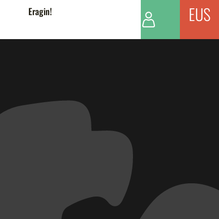
EUS
Eragin!