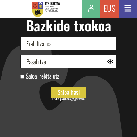
EUS
Bazkide txokoa
Saioa irekita utzi
Ez dut pasahitza gogoratzen