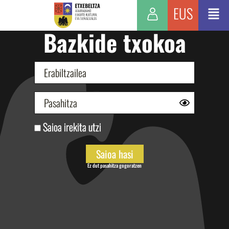
EUS
Bazkide txokoa
Saioa irekita utzi
Ez dut pasahitza gogoratzen