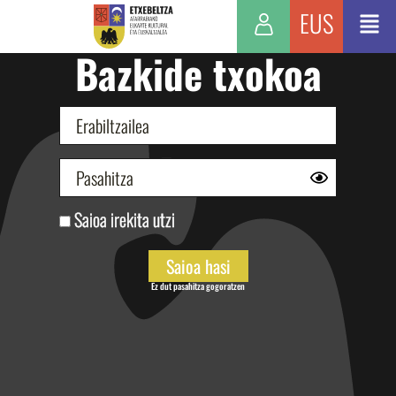
EUS
Bazkide txokoa
Saioa irekita utzi
Ez dut pasahitza gogoratzen