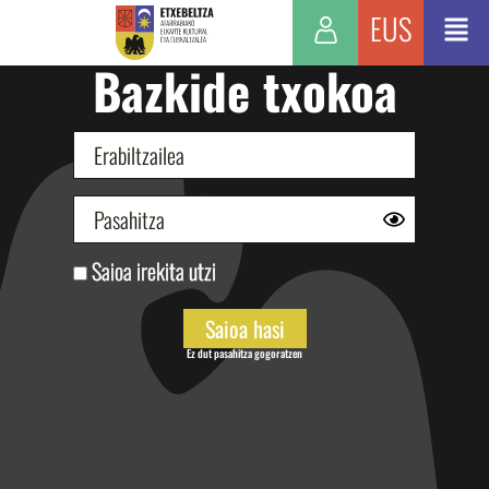
EUS
Bazkide txokoa
Saioa irekita utzi
Ez dut pasahitza gogoratzen