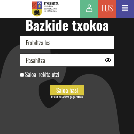
EUS
Bazkide txokoa
Saioa irekita utzi
Ez dut pasahitza gogoratzen