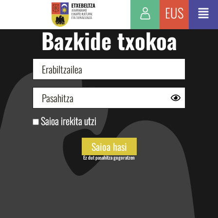
EUS
Bazkide txokoa
Saioa irekita utzi
Ez dut pasahitza gogoratzen