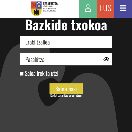
EUS
Bazkide txokoa
Saioa irekita utzi
Ez dut pasahitza gogoratzen