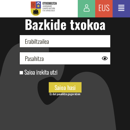
EUS
Bazkide txokoa
Saioa irekita utzi
Ez dut pasahitza gogoratzen