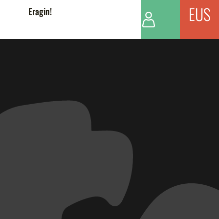
EUS
Eragin!