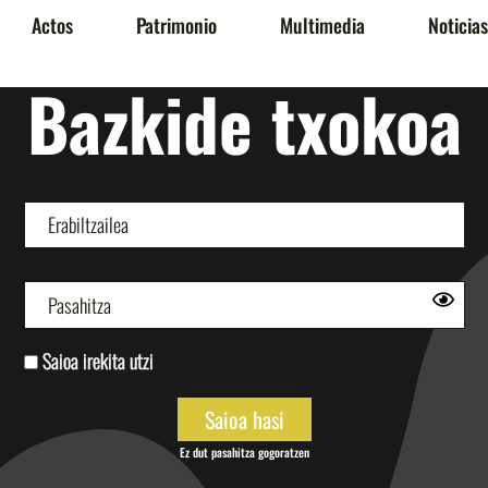
Actos
Patrimonio
Multimedia
Noticias
Bazkide txokoa
Saioa irekita utzi
Ez dut pasahitza gogoratzen