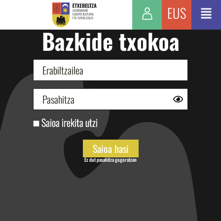
EUS
Bazkide txokoa
Saioa irekita utzi
Ez dut pasahitza gogoratzen