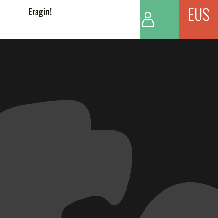
EUS
Eragin!