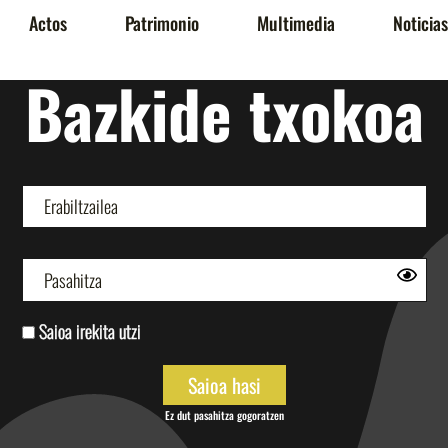
Actos
Patrimonio
Multimedia
Noticias
Bazkide txokoa
Saioa irekita utzi
Ez dut pasahitza gogoratzen